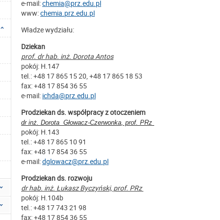
e-mail:
chemia@prz.edu.pl
www:
chemia.prz.edu.pl
Władze wydziału:
Dziekan
prof. dr hab. inż. Dorota Antos
pokój: H.147
tel.: +48 17 865 15 20, +48 17 865 18 53
fax: +48 17 854 36 55
e-mail:
ichda@prz.edu.pl
Prodziekan ds. współpracy z otoczeniem
dr inż. Dorota Głowacz-Czerwonka
, prof. PRz
pokój: H.143
tel.: +48 17 865 10 91
fax: +48 17 854 36 55
e-mail:
dglowacz@prz.edu.pl
Prodziekan ds. rozwoju
dr hab. inż. Łukasz Byczyński, prof. PRz
pokój: H.104b
tel.: +48 17 743 21 98
fax: +48 17 854 36 55