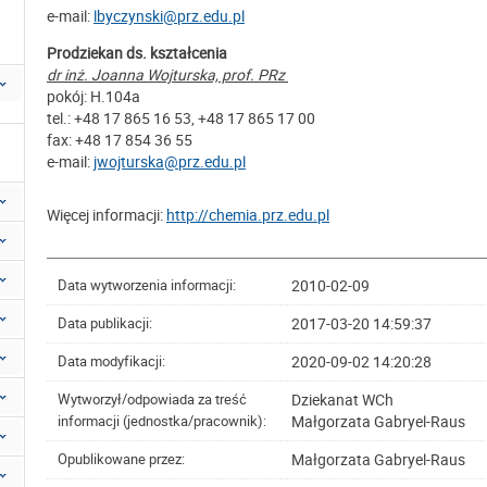
e-mail:
lbyczynski@prz.edu.pl
Prodziekan ds. kształcenia
dr inż. Joanna Wojturska, prof. PRz
pokój: H.104a
tel.: +48 17 865 16 53, +48 17 865 17 00
fax: +48 17 854 36 55
e-mail:
jwojturska@prz.edu.pl
Więcej informacji:
http://chemia.prz.edu.pl
2010-02-09
Data wytworzenia informacji:
2017-03-20 14:59:37
Data publikacji:
2020-09-02 14:20:28
Data modyfikacji:
Dziekanat WCh
Wytworzył/odpowiada za treść
Małgorzata Gabryel-Raus
informacji (jednostka/pracownik):
Małgorzata Gabryel-Raus
Opublikowane przez: