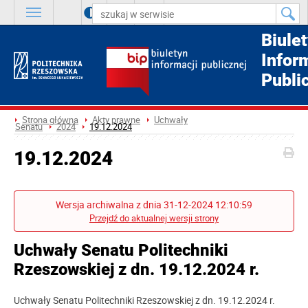
A
++
A
+
A
Biule
Infor
Publi
Strona główna
Akty prawne
Uchwały
Senatu
2024
19.12.2024
19.12.2024
Wersja archiwalna z dnia 31-12-2024 12:10:59
Przejdź do aktualnej wersji strony
Uchwały Senatu Politechniki
Rzeszowskiej z dn. 19.12.2024 r.
Uchwały Senatu Politechniki Rzeszowskiej z dn. 19.12.2024 r.