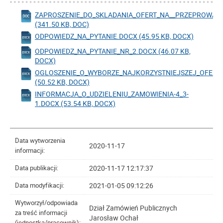
ZAPROSZENIE_DO_SKLADANIA_OFERT_NA__PRZEPROWADZ
(341.50 KB, DOC)
ODPOWIEDZ_NA_PYTANIE.DOCX (45.95 KB, DOCX)
ODPOWIEDZ_NA_PYTANIE_NR_2.DOCX (46.07 KB,
DOCX)
OGLOSZENIE_O_WYBORZE_NAJKORZYSTNIEJSZEJ_OFERT
(50.52 KB, DOCX)
INFORMACJA_O_UDZIELENIU_ZAMOWIENIA-4_3-
1.DOCX (53.54 KB, DOCX)
Data wytworzenia
2020-11-17
informacji:
2020-11-17 12:17:37
Data publikacji:
2021-01-05 09:12:26
Data modyfikacji:
Wytworzył/odpowiada
Dział Zamówień Publicznych
za treść informacji
Jarosław Ochał
(jednostka/pracownik):