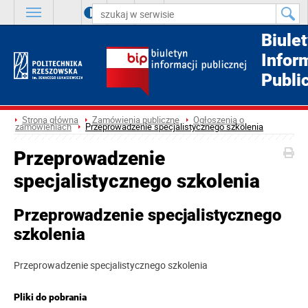
A
++
A
+
A
Biule
Infor
Publi
Strona główna
Zamówienia publiczne
Ogłoszenia o
zamówieniach
Przeprowadzenie specjalistycznego szkolenia
Przeprowadzenie
specjalistycznego szkolenia
Przeprowadzenie specjalistycznego
szkolenia
Przeprowadzenie specjalistycznego szkolenia
Pliki do pobrania