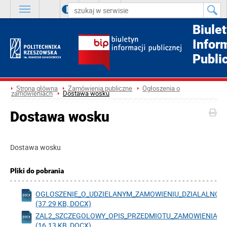
A
++
A
+
A
Biule
Infor
Publi
Strona główna
Zamówienia publiczne
Ogłoszenia o
zamówieniach
Dostawa wosku
Dostawa wosku
Dostawa wosku
Pliki do pobrania
OGLOSZENIE_O_UDZIELANYM_ZAMOWIENIU_DZIALALNOS
(37.29 KB, DOCX)
ZAL2_SZCZEGOLOWY_OPIS_PRZEDMIOTU_ZAMOWIENIA_O
(16.13 KB, DOCX)