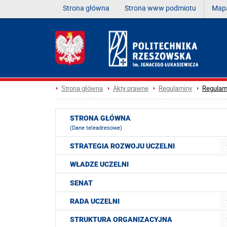
Strona główna
Strona www podmiotu
Mapa
Strona główna
Akty prawne
Regulaminy
Regulami
STRONA GŁÓWNA
(Dane teleadresowe)
STRATEGIA ROZWOJU UCZELNI
WŁADZE UCZELNI
SENAT
RADA UCZELNI
STRUKTURA ORGANIZACYJNA