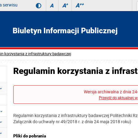
 serwisu
A
++
A
+
A
Biuletyn Informacji Publicznej
n korzystania z infrastruktury badawczej
Regulamin korzystania z infras
Wersja archiwalna z dnia 24
Przejdź do aktualnej w
Regulamin korzystania z infrastruktury badawczej Politechniki R
Załącznik do uchwały nr 49/2018 r. z dnia 24 maja 2018 roku)
Pliki do pobrania