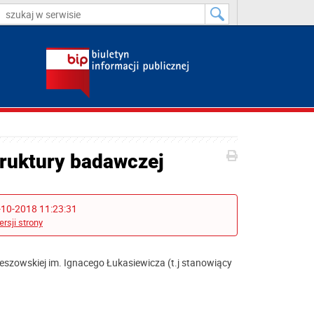
truktury badawczej
-10-2018 11:23:31
ersji strony
zeszowskiej im. Ignacego Łukasiewicza (t.j stanowiący