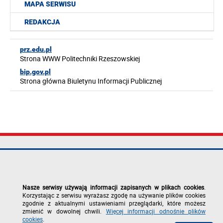
MAPA SERWISU
REDAKCJA
prz.edu.pl
Strona WWW Politechniki Rzeszowskiej
bip.gov.pl
Strona główna Biuletynu Informacji Publicznej
Politechnika
tel.: +48 17 865
Mapa serwisu
Rzeszowska im.
11 00
Deklaracja
Ignacego
fax: +48 17 854
dostępności
Łukasiewicza
12 60
Polityka
Nasze serwisy używają informacji zapisanych w plikach cookies
.
al. Powstańców
e-mail:
prywatności
Korzystając z serwisu wyrażasz zgodę na używanie plików cookies
Warszawy 12
kancelaria@prz.edu.pl
Zgłoś błąd na
zgodnie z aktualnymi ustawieniami przeglądarki, które możesz
35-029 Rzeszów
stronie
zmienić w dowolnej chwili.
Więcej informacji odnośnie plików
cookies
.