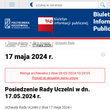
A
++
A
+
A
Biule
Infor
Publi
Strona główna
Akty prawne
Uchwały Rady
Uczelni
2024
17 maja 2024 r.
17 maja 2024 r.
Wersja archiwalna z dnia 28-05-2024 10:29:55
Przejdź do aktualnej wersji strony
Posiedzenie Rady Uczelni w dn.
17.05.2024 r.
Uchwały Rady Uczelni z dnia 17 maja 2024 r.