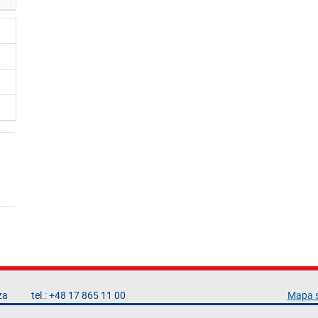
za
tel.: +48 17 865 11 00
Mapa 
fax: +48 17 854 12 60
Deklar