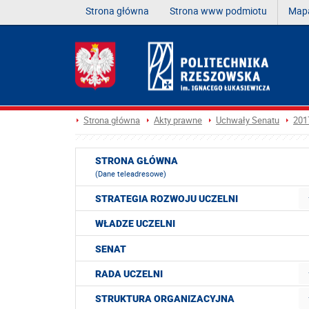
Strona główna
Strona www podmiotu
Mapa
Strona główna
Akty prawne
Uchwały Senatu
201
STRONA GŁÓWNA
(Dane teleadresowe)
STRATEGIA ROZWOJU UCZELNI
WŁADZE UCZELNI
SENAT
RADA UCZELNI
STRUKTURA ORGANIZACYJNA