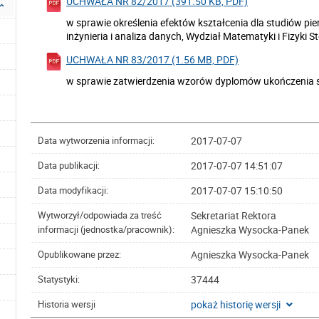
UCHWAŁA NR 82/2017 (391.50 KB, PDF)
w sprawie określenia efektów kształcenia dla studiów pie
inżynieria i analiza danych, Wydział Matematyki i Fizyki 
UCHWAŁA NR 83/2017 (1.56 MB, PDF)
w sprawie zatwierdzenia wzorów dyplomów ukończenia s
2017-07-07
Data wytworzenia informacji:
2017-07-07 14:51:07
Data publikacji:
2017-07-07 15:10:50
Data modyfikacji:
Sekretariat Rektora
Wytworzył/odpowiada za treść
Agnieszka Wysocka-Panek
informacji (jednostka/pracownik):
Agnieszka Wysocka-Panek
Opublikowane przez:
37444
Statystyki:
pokaż historię wersji
Historia wersji