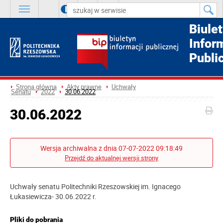
A
++
A
+
A
Biule
Infor
Publi
Strona główna
Akty prawne
Uchwały
Senatu
2022
30.06.2022
30.06.2022
Wersja archiwalna z dnia 07-07-2022 09:18:49
Przejdź do aktualnej wersji strony
Uchwały senatu Politechniki Rzeszowskiej im. Ignacego
Łukasiewicza- 30.06.2022 r.
Pliki do pobrania