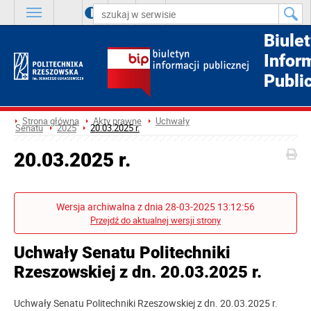
A
++
A
+
A
Biule
Infor
Publi
Strona główna
Akty prawne
Uchwały
Senatu
2025
20.03.2025 r.
20.03.2025 r.
Wersja archiwalna z dnia 28-03-2025 13:12:56
Przejdź do aktualnej wersji strony
Uchwały Senatu Politechniki
Rzeszowskiej z dn. 20.03.2025 r.
Uchwały Senatu Politechniki Rzeszowskiej z dn. 20.03.2025 r.