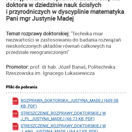
doktora w dziedzinie nauk ścisłych
i przyrodniczych w dyscyplinie matematyka
Pani mgr Justynie Madej
Temat rozprawy doktorskiej:
"Technika miar
niezwartości w zastosowaniu do badania rozwiązań
nieskończonych układów równań całkowych na
przedziale nieograniczonym"
Promotor:
prof. dr hab. Józef Banaś, Politechnika
Rzeszowska im. Ignacego Łukasiewicza
Pliki do pobrania
ROZPRAWA_DOKTORSKA_JUSTYNA_MADEJ (609.08
KB, PDF)
STRESZCZENIE_ROZPRAWY_DOKTORSKIEJ W
J_PL_JUSTYNA_MADEJ (66.73 KB, PDF)
STRESZCZENIE_ROZPRAWY_DOKTORSKIEJ W
J_ANG_JUSTYNA_MADEJ (64.67 KB, PDF)