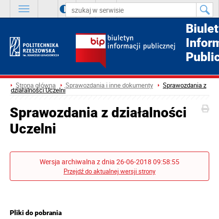
A
++
A
+
A
Biule
Infor
Publi
Strona główna
Sprawozdania i inne dokumenty
Sprawozdania z
działalności Uczelni
Sprawozdania z działalności
Uczelni
Wersja archiwalna z dnia 26-06-2018 09:58:55
Przejdź do aktualnej wersji strony
Pliki do pobrania