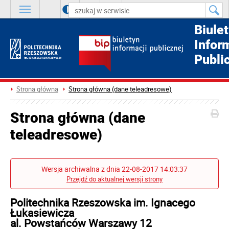
A
++
A
+
A
Biule
Infor
Publi
Strona główna
Strona główna (dane teleadresowe)
Strona główna (dane
teleadresowe)
Wersja archiwalna z dnia 22-08-2017 14:03:37
Przejdź do aktualnej wersji strony
Politechnika Rzeszowska im. Ignacego
Łukasiewicza
al. Powstańców Warszawy 12