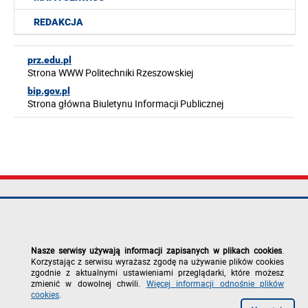
REDAKCJA
prz.edu.pl
Strona WWW Politechniki Rzeszowskiej
bip.gov.pl
Strona główna Biuletynu Informacji Publicznej
Politechnika
tel.: +48 17 865
Mapa serwisu
Rzeszowska im.
11 00
Deklaracja
Ignacego
fax: +48 17 854
dostępności
Łukasiewicza
12 60
Polityka
Nasze serwisy używają informacji zapisanych w plikach cookies
.
al. Powstańców
e-mail:
prywatności
Korzystając z serwisu wyrażasz zgodę na używanie plików cookies
Warszawy 12
kancelaria@prz.edu.pl
Zgłoś błąd na
zgodnie z aktualnymi ustawieniami przeglądarki, które możesz
35-029 Rzeszów
stronie
zmienić w dowolnej chwili.
Więcej informacji odnośnie plików
cookies
.