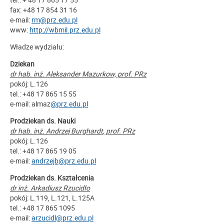
fax: +48 17 854 31 16
e-mail:
rm@prz.edu.pl
www:
http://wbmil.prz.edu.pl
Władze wydziału:
Dziekan
dr hab. inż. Aleksander Mazurkow, prof. PRz
pokój: L.126
tel.: +48 17 865 15 55
e-mail: almaz
@prz.edu.pl
Prodziekan ds. Nauki
dr hab. inż. Andrzej Burghardt
, prof. PRz
pokój: L.126
tel.: +48 17 865 19 05
e-mail:
andrzejb@prz.edu.pl
Prodziekan ds. Kształcenia
dr inż. Arkadiusz Rzucidło
pokój: L.119, L.121, L.125A
tel.: +48 17 865 1095
e-mail:
arzucidl@prz.edu.pl