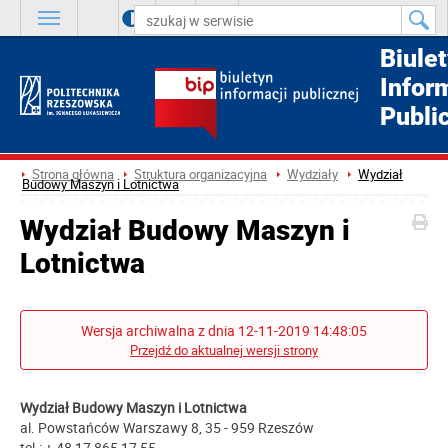
A
++
A
+
A
Biule
Infor
Publi
Strona główna
Struktura organizacyjna
Wydziały
Wydział
Budowy Maszyn i Lotnictwa
Wydział Budowy Maszyn i
Lotnictwa
Wersja archiwalna z dnia 12-11-2019 14:48:05
Przejdź do aktualnej wersji strony
Wydział Budowy Maszyn i Lotnictwa
al. Powstańców Warszawy 8, 35 - 959 Rzeszów
tel.: + 48 17 865 17 55