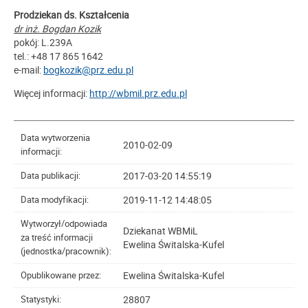
Prodziekan ds. Kształcenia
dr inż. Bogdan Kozik
pokój: L.239A
tel.: +48 17 865 1642
e-mail:
bogkozik@prz.edu.pl
Więcej informacji:
http://wbmil.prz.edu.pl
Data wytworzenia
2010-02-09
informacji:
2017-03-20 14:55:19
Data publikacji:
2019-11-12 14:48:05
Data modyfikacji:
Wytworzył/odpowiada
Dziekanat WBMiL
za treść informacji
Ewelina Świtalska-Kufel
(jednostka/pracownik):
Ewelina Świtalska-Kufel
Opublikowane przez:
28807
Statystyki: