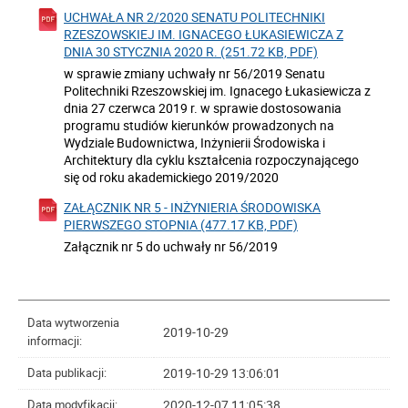
UCHWAŁA NR 2/2020 SENATU POLITECHNIKI
RZESZOWSKIEJ IM. IGNACEGO ŁUKASIEWICZA Z
DNIA 30 STYCZNIA 2020 R. (251.72 KB, PDF)
w sprawie zmiany uchwały nr 56/2019 Senatu
Politechniki Rzeszowskiej im. Ignacego Łukasiewicza z
dnia 27 czerwca 2019 r. w sprawie dostosowania
programu studiów kierunków prowadzonych na
Wydziale Budownictwa, Inżynierii Środowiska i
Architektury dla cyklu kształcenia rozpoczynającego
się od roku akademickiego 2019/2020
ZAŁĄCZNIK NR 5 - INŻYNIERIA ŚRODOWISKA
PIERWSZEGO STOPNIA (477.17 KB, PDF)
Załącznik nr 5 do uchwały nr 56/2019
Data wytworzenia
2019-10-29
informacji:
2019-10-29 13:06:01
Data publikacji:
2020-12-07 11:05:38
Data modyfikacji: