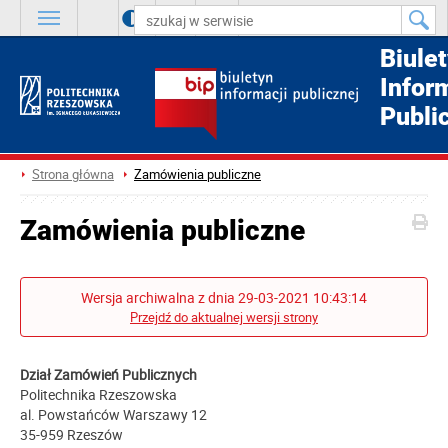
A
++
A
+
A
Biule
Infor
Publi
Strona główna
Zamówienia publiczne
Zamówienia publiczne
Wersja archiwalna z dnia 29-03-2021 10:43:14
Przejdź do aktualnej wersji strony
Dział Zamówień Publicznych
Politechnika Rzeszowska
al. Powstańców Warszawy 12
35-959 Rzeszów