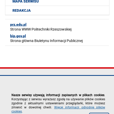
MAPA SERWISU
REDAKCJA
prz.edu.pl
Strona WWW Politechniki Rzeszowskiej
bip.gov.pl
Strona główna Biuletynu Informacji Publicznej
Politechnika
tel.: +48 17 865
Mapa serwisu
Rzeszowska im.
11 00
Deklaracja
Ignacego
fax: +48 17 854
dostępności
Łukasiewicza
12 60
Polityka
Nasze serwisy używają informacji zapisanych w plikach cookies
.
al. Powstańców
e-mail:
prywatności
Korzystając z serwisu wyrażasz zgodę na używanie plików cookies
Warszawy 12
kancelaria@prz.edu.pl
Zgłoś błąd na
zgodnie z aktualnymi ustawieniami przeglądarki, które możesz
35-029 Rzeszów
stronie
zmienić w dowolnej chwili.
Więcej informacji odnośnie plików
cookies
.