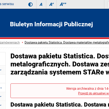
 serwisu
A
++
A
+
A
Biuletyn Informacji Publicznej
 zamówieniach
Dostawa pakietu Statistica. Dostawa materiałów metalografi
Dostawa pakietu Statistica. Do
metalograficznych. Dostawa ze
zarządzania systemem STARe 
Wersja archiwalna z dnia 14
Przejdź do aktualnej w
Dostawa pakietu Statistica. Dostawa