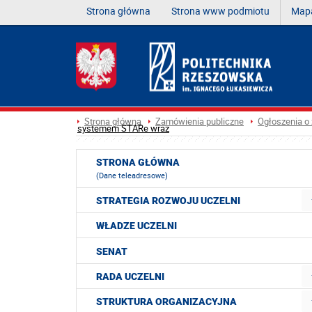
Strona główna
Strona www podmiotu
Mapa
Strona główna
Zamówienia publiczne
Ogłoszenia o
systemem STARe wraz
STRONA GŁÓWNA
(Dane teleadresowe)
STRATEGIA ROZWOJU UCZELNI
WŁADZE UCZELNI
SENAT
RADA UCZELNI
STRUKTURA ORGANIZACYJNA