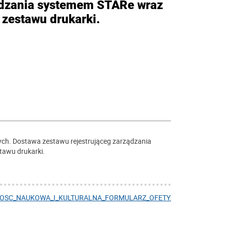
ządzania systemem STARe wraz
zestawu drukarki.
ych. Dostawa zestawu rejestrująceg zarządzania
awu drukarki.
NOSC_NAUKOWA_I_KULTURALNA_FORMULARZ_OFETY.DOCX