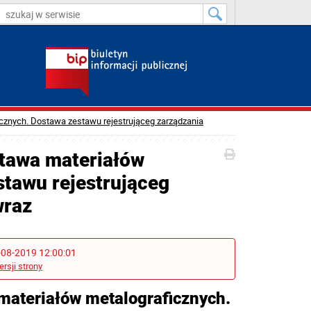
cznych. Dostawa zestawu rejestrująceg zarządzania
stawa materiałów
stawu rejestrująceg
wraz
-08-2019 12:00:01
ersji strony
 materiałów metalograficznych.