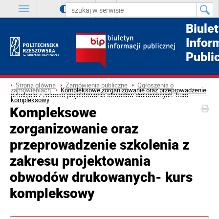
A
++
A
+
A
Biule
Infor
Publi
Strona główna
Zamówienia publiczne
Ogłoszenia o
zamówieniach
Kompleksowe zorganizowanie oraz przeprowadzenie
szkolenia z zakresu projektowania obwodów drukowanych- kurs
kompleksowy
Kompleksowe
zorganizowanie oraz
przeprowadzenie szkolenia z
zakresu projektowania
obwodów drukowanych- kurs
kompleksowy