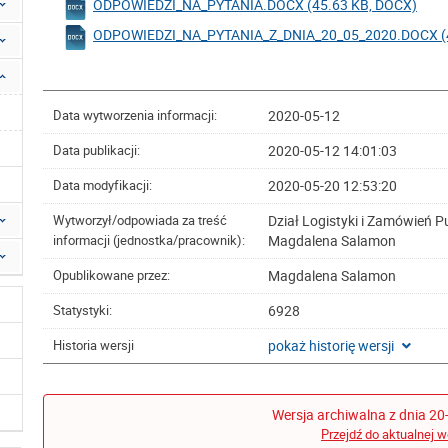
ODPOWIEDZI_NA_PYTANIA.DOCX (45.63 KB, DOCX)
ODPOWIEDZI_NA_PYTANIA_Z_DNIA_20_05_2020.DOCX (4
2020-05-12
Data wytworzenia informacji:
2020-05-12 14:01:03
Data publikacji:
2020-05-20 12:53:20
Data modyfikacji:
Dział Logistyki i Zamówień P
Wytworzył/odpowiada za treść
Magdalena Salamon
informacji (jednostka/pracownik):
Magdalena Salamon
Opublikowane przez:
6928
Statystyki:
pokaż historię wersji
Historia wersji
Wersja archiwalna z dnia 20
Przejdź do aktualnej w