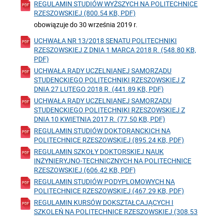
REGULAMIN STUDIÓW WYŻSZYCH NA POLITECHNICE
RZESZOWSKIEJ (800.54 KB, PDF)
obowiązuje do 30 września 2019 r.
UCHWAŁA NR 13/2018 SENATU POLITECHNIKI
RZESZOWSKIEJ Z DNIA 1 MARCA 2018 R. (548.80 KB,
PDF)
UCHWAŁA RADY UCZELNIANEJ SAMORZĄDU
STUDENCKIEGO POLITECHNIKI RZESZOWSKIEJ Z
DNIA 27 LUTEGO 2018 R. (441.89 KB, PDF)
UCHWAŁA RADY UCZELNIANEJ SAMORZĄDU
STUDENCKIEGO POLITECHNIKI RZESZOWSKIEJ Z
DNIA 10 KWIETNIA 2017 R. (77.50 KB, PDF)
REGULAMIN STUDIÓW DOKTORANCKICH NA
POLITECHNICE RZESZOWSKIEJ (895.24 KB, PDF)
REGULAMIN SZKOŁY DOKTORSKIEJ NAUK
INŻYNIERYJNO-TECHNICZNYCH NA POLITECHNICE
RZESZOWSKIEJ (606.42 KB, PDF)
REGULAMIN STUDIÓW PODYPLOMOWYCH NA
POLITECHNICE RZESZOWSKIEJ (467.29 KB, PDF)
REGULAMIN KURSÓW DOKSZTAŁCAJĄCYCH I
SZKOLEŃ NA POLITECHNICE RZESZOWSKIEJ (308.53