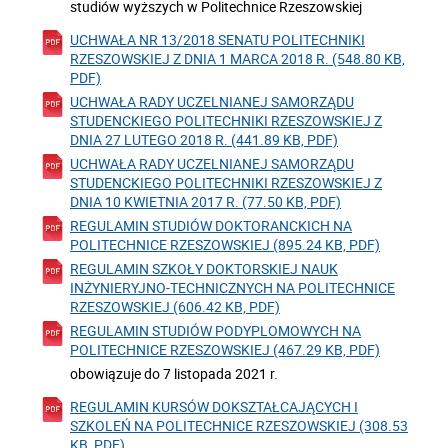
studiów wyższych w Politechnice Rzeszowskiej
UCHWAŁA NR 13/2018 SENATU POLITECHNIKI
RZESZOWSKIEJ Z DNIA 1 MARCA 2018 R. (548.80 KB,
PDF)
UCHWAŁA RADY UCZELNIANEJ SAMORZĄDU
STUDENCKIEGO POLITECHNIKI RZESZOWSKIEJ Z
DNIA 27 LUTEGO 2018 R. (441.89 KB, PDF)
UCHWAŁA RADY UCZELNIANEJ SAMORZĄDU
STUDENCKIEGO POLITECHNIKI RZESZOWSKIEJ Z
DNIA 10 KWIETNIA 2017 R. (77.50 KB, PDF)
REGULAMIN STUDIÓW DOKTORANCKICH NA
POLITECHNICE RZESZOWSKIEJ (895.24 KB, PDF)
REGULAMIN SZKOŁY DOKTORSKIEJ NAUK
INŻYNIERYJNO-TECHNICZNYCH NA POLITECHNICE
RZESZOWSKIEJ (606.42 KB, PDF)
REGULAMIN STUDIÓW PODYPLOMOWYCH NA
POLITECHNICE RZESZOWSKIEJ (467.29 KB, PDF)
obowiązuje do 7 listopada 2021 r.
REGULAMIN KURSÓW DOKSZTAŁCAJĄCYCH I
SZKOLEŃ NA POLITECHNICE RZESZOWSKIEJ (308.53
KB, PDF)