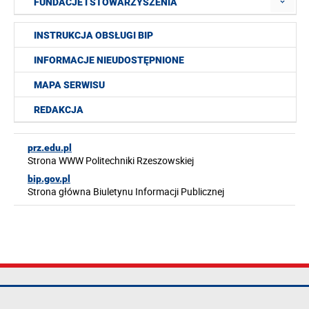
FUNDACJE I STOWARZYSZENIA
INSTRUKCJA OBSŁUGI BIP
INFORMACJE NIEUDOSTĘPNIONE
MAPA SERWISU
REDAKCJA
prz.edu.pl
Strona WWW Politechniki Rzeszowskiej
bip.gov.pl
Strona główna Biuletynu Informacji Publicznej
Politechnika
tel.: +48 17 865
Mapa serwisu
Rzeszowska im.
11 00
Deklaracja