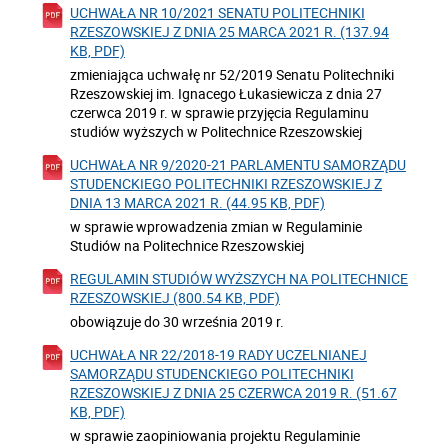
UCHWAŁA NR 10/2021 SENATU POLITECHNIKI
RZESZOWSKIEJ Z DNIA 25 MARCA 2021 R. (137.94
KB, PDF)
zmieniająca uchwałę nr 52/2019 Senatu Politechniki
Rzeszowskiej im. Ignacego Łukasiewicza z dnia 27
czerwca 2019 r. w sprawie przyjęcia Regulaminu
studiów wyższych w Politechnice Rzeszowskiej
UCHWAŁA NR 9/2020-21 PARLAMENTU SAMORZĄDU
STUDENCKIEGO POLITECHNIKI RZESZOWSKIEJ Z
DNIA 13 MARCA 2021 R. (44.95 KB, PDF)
w sprawie wprowadzenia zmian w Regulaminie
Studiów na Politechnice Rzeszowskiej
REGULAMIN STUDIÓW WYŻSZYCH NA POLITECHNICE
RZESZOWSKIEJ (800.54 KB, PDF)
obowiązuje do 30 września 2019 r.
UCHWAŁA NR 22/2018-19 RADY UCZELNIANEJ
SAMORZĄDU STUDENCKIEGO POLITECHNIKI
RZESZOWSKIEJ Z DNIA 25 CZERWCA 2019 R. (51.67
KB, PDF)
w sprawie zaopiniowania projektu Regulaminie