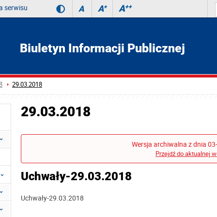
 serwisu
A
++
A
+
A
Biuletyn Informacji Publicznej
8
29.03.2018
29.03.2018
Wersja archiwalna z dnia 03
Przejdź do aktualnej w
Uchwały-29.03.2018
Uchwały-29.03.2018