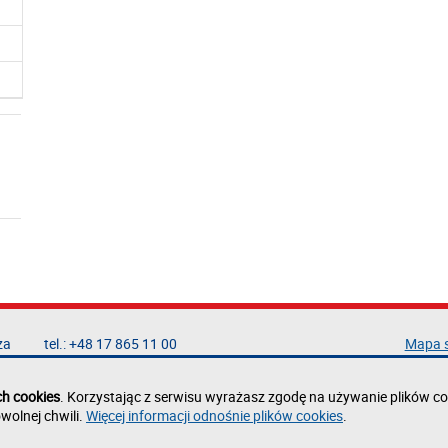
za
tel.: +48 17 865 11 00
Mapa 
fax: +48 17 854 12 60
Deklar
e-mail:
kancelaria@prz.edu.pl
Polity
ch cookies
. Korzystając z serwisu wyrażasz zgodę na używanie plików co
Zgłoś 
wolnej chwili.
Więcej informacji odnośnie plików cookies
.