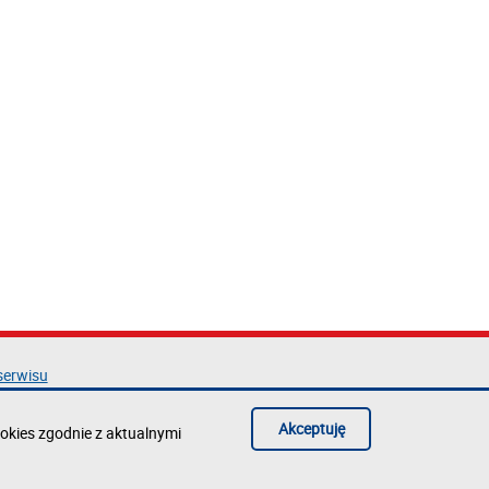
serwisu
acja dostępności
ka prywatności
Akceptuję
okies zgodnie z aktualnymi
błąd na stronie