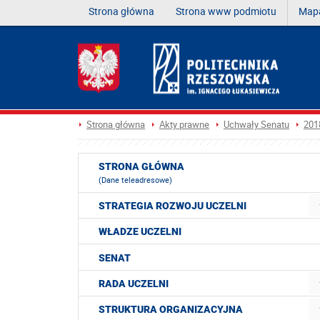
Strona główna
Strona www podmiotu
Mapa
Strona główna
Akty prawne
Uchwały Senatu
201
STRONA GŁÓWNA
(Dane teleadresowe)
STRATEGIA ROZWOJU UCZELNI
WŁADZE UCZELNI
SENAT
RADA UCZELNI
STRUKTURA ORGANIZACYJNA