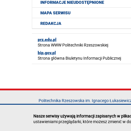
INFORMACJE NIEUDOSTĘPNIONE
MAPA SERWISU
REDAKCJA
prz.edu.pl
Strona WWW Politechniki Rzeszowskiej
bip.gov.pl
Strona główna Biuletynu Informacji Publicznej
Politechnika Rzeszowska im. Ignacego Łukasiewic
al. Powstańców Warszawy 12
35-029 Rzeszów
Nasze serwisy używają informacji zapisanych w plika
ustawieniami przeglądarki, które możesz zmienić w do