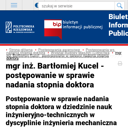
A
++
A
+
A
Biule
Infor
Publi
Strona główna
Postępowania awansowe
Postępowania ws.
nadania stopnia doktora
Wydział Budowy Maszyn i Lotnictwa
mgr
inż. Bartłomiej Kucel - postępowanie w sprawie nadania stopnia
doktora
mgr inż. Bartłomiej Kucel -
postępowanie w sprawie
nadania stopnia doktora
Postępowanie w sprawie nadania
stopnia doktora w dziedzinie nauk
inżynieryjno-technicznych w
dyscyplinie inżynieria mechaniczna