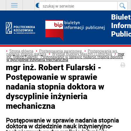
A
++
A
+
A
Biule
Infor
Publi
Strona główna
Postępowania awansowe
Postępowania ws.
nadania stopnia doktora
Wydział Budowy Maszyn i Lotnictwa
mgr
inż. Robert Fularski - Postępowanie w sprawie nadania stopnia doktora
w dyscyplinie inżynieria mechaniczna
mgr inż. Robert Fularski -
Postępowanie w sprawie
nadania stopnia doktora w
dyscyplinie inżynieria
mechaniczna
Postępowanie w sprawie nadania stopnia
doktora w dziedzinie nauk inżynieryjno-