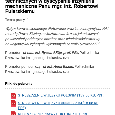
technicznych w dyscyplinie inżynieria
mechaniczna Panu mgr. inż. Robertowi
Fularskiemu
Temat pracy: "
Wpływ konwencjonalnego dłutowania oraz innowacyjnej obróbki
metodą Power Skiving na kształtowanie cech jakościowych
powierzchni poddanych obróbce oraz właściwości warstwy
nawęglonej kół zębatych wykonanych ze stali Pyrowear 53"
Promotor:
dr hab. inż. Ryszard Filip, prof. PRz
,
Politechnika
Rzeszowska im. Ignacego Łukasiewicza
Promotor pomocniczy:
dr inż.
Anna Bazan
,
Politechnika
Rzeszowska im. Ignacego Łukasiewicza
Pliki do pobrania
STRESZCZENIE W JĘZYKU POLSKIM (139.50 KB, PDF)
STRESZCZENIE W JĘZYKU ANGIELSKIM (18.08 KB,
PDF)
RECENZJA ROZPRAWY DOKTORSKIEJ_PROF.