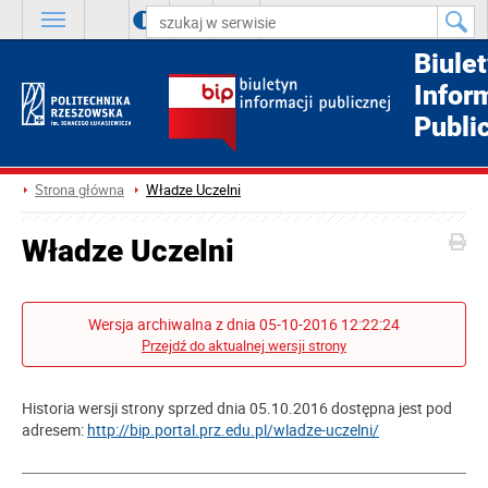
A
++
A
+
A
Biule
Infor
Publi
Strona główna
Władze Uczelni
Władze Uczelni
Wersja archiwalna z dnia 05-10-2016 12:22:24
Przejdź do aktualnej wersji strony
Historia wersji strony sprzed dnia 05.10.2016 dostępna jest pod
adresem:
http://bip.portal.prz.edu.pl/wladze-uczelni/