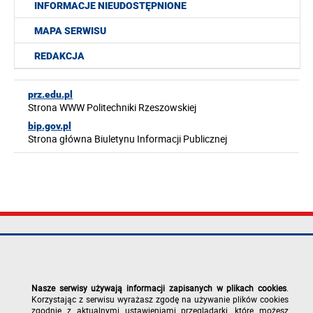
INFORMACJE NIEUDOSTĘPNIONE
MAPA SERWISU
REDAKCJA
prz.edu.pl
Strona WWW Politechniki Rzeszowskiej
bip.gov.pl
Strona główna Biuletynu Informacji Publicznej
Politechnika
tel.: +48 17 865
Mapa serwisu
Rzeszowska im.
11 00
Deklaracja
Ignacego
fax: +48 17 854
dostępności
Łukasiewicza
12 60
Polityka
Nasze serwisy używają informacji zapisanych w plikach cookies
.
al. Powstańców
e-mail:
prywatności
Korzystając z serwisu wyrażasz zgodę na używanie plików cookies
Warszawy 12
kancelaria@prz.edu.pl
Zgłoś błąd na
zgodnie z aktualnymi ustawieniami przeglądarki, które możesz