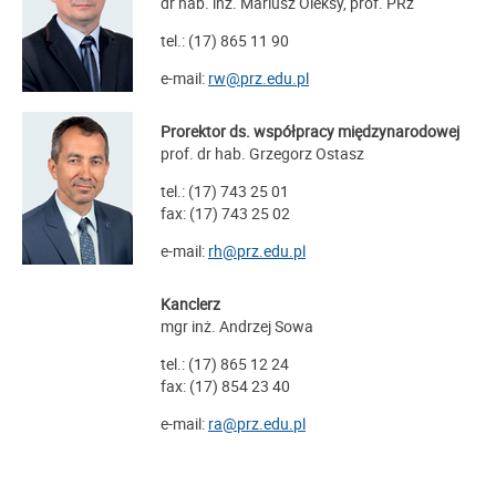
dr hab. inż. Mariusz Oleksy, prof. PRz
tel.: (17) 865 11 90
e-mail:
rw@prz.edu.pl
Prorektor ds. współpracy międzynarodowej
prof. dr hab. Grzegorz Ostasz
tel.: (17) 743 25 01
fax: (17) 743 25 02
e-mail:
rh@prz.edu.pl
Kanclerz
mgr inż. Andrzej Sowa
tel.: (17) 865 12 24
fax: (17) 854 23 40
e-mail:
ra@prz.edu.pl