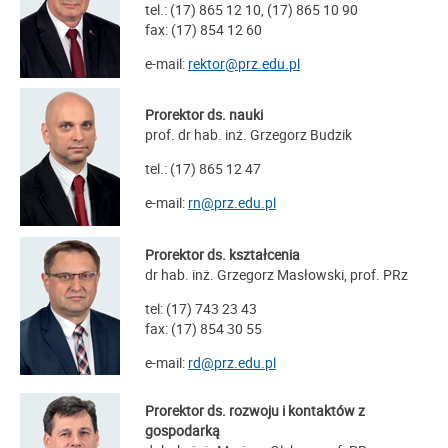
tel.: (17) 865 12 10, (17) 865 10 90
fax: (17) 854 12 60
e-mail:
rektor@prz.edu.pl
Prorektor ds. nauki
prof. dr hab. inż. Grzegorz Budzik
tel.: (17) 865 12 47
e-mail:
rn@prz.edu.pl
Prorektor ds. kształcenia
dr hab. inż. Grzegorz Masłowski, prof. PRz
tel: (17) 743 23 43
fax: (17) 854 30 55
e-mail:
rd@prz.edu.pl
Prorektor ds. rozwoju i kontaktów z
gospodarką