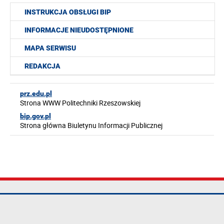
INSTRUKCJA OBSŁUGI BIP
INFORMACJE NIEUDOSTĘPNIONE
MAPA SERWISU
REDAKCJA
prz.edu.pl
Strona WWW Politechniki Rzeszowskiej
bip.gov.pl
Strona główna Biuletynu Informacji Publicznej
Politechnika
tel.: +48 17 865
Mapa serwisu
Rzeszowska im.
11 00
Deklaracja
Ignacego
fax: +48 17 854
dostępności