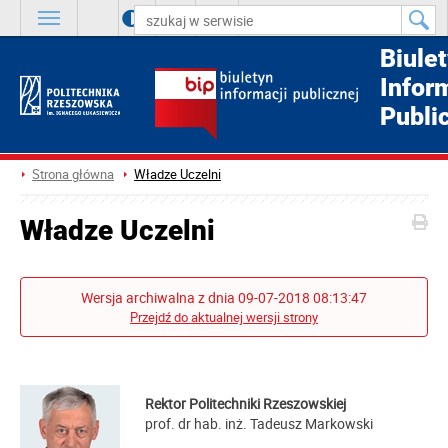
A
++
A
+
A
Biule
Infor
Publi
Strona główna
Władze Uczelni
Władze Uczelni
Wersja archiwalna z dnia 09-07-2018 08:13:47
Przejdź do aktualnej wersji strony
Rektor Politechniki Rzeszowskiej
prof. dr hab. inż. Tadeusz Markowski