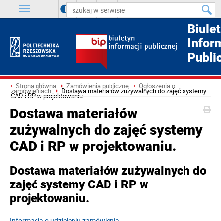
A
++
A
+
A
Biule
Infor
Publi
Strona główna
Zamówienia publiczne
Ogłoszenia o
zamówieniach
Dostawa materiałów zużywalnych do zajęć systemy
CAD i RP w projektowaniu.
Dostawa materiałów
zużywalnych do zajęć systemy
CAD i RP w projektowaniu.
Dostawa materiałów zużywalnych do
zajęć systemy CAD i RP w
projektowaniu.
Informacja o udzieleniu zamówienia