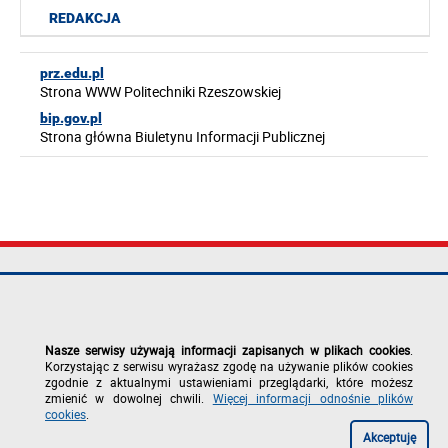
REDAKCJA
prz.edu.pl
Strona WWW Politechniki Rzeszowskiej
bip.gov.pl
Strona główna Biuletynu Informacji Publicznej
Politechnika
tel.: +48 17 865
Mapa serwisu
Rzeszowska im.
11 00
Deklaracja
Ignacego
fax: +48 17 854
dostępności
Łukasiewicza
12 60
Polityka
Nasze serwisy używają informacji zapisanych w plikach cookies
.
al. Powstańców
e-mail:
prywatności
Korzystając z serwisu wyrażasz zgodę na używanie plików cookies
Warszawy 12
kancelaria@prz.edu.pl
Zgłoś błąd na
zgodnie z aktualnymi ustawieniami przeglądarki, które możesz
35-029 Rzeszów
stronie
zmienić w dowolnej chwili.
Więcej informacji odnośnie plików
cookies
.
Akceptuję