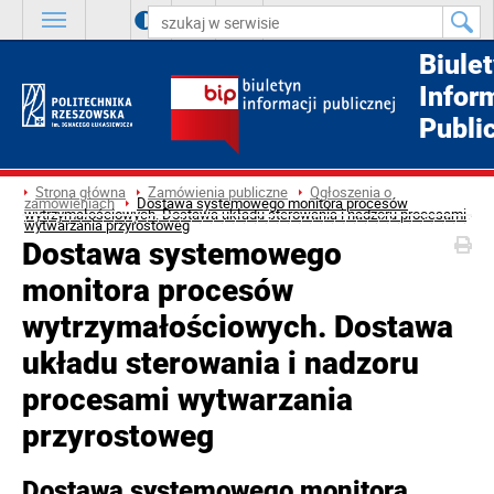
A
++
A
+
A
Biule
Infor
Publi
Strona główna
Zamówienia publiczne
Ogłoszenia o
zamówieniach
Dostawa systemowego monitora procesów
wytrzymałościowych. Dostawa układu sterowania i nadzoru procesami
wytwarzania przyrostoweg
Dostawa systemowego
monitora procesów
wytrzymałościowych. Dostawa
układu sterowania i nadzoru
procesami wytwarzania
przyrostoweg
Dostawa systemowego monitora