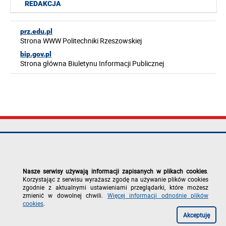
REDAKCJA
prz.edu.pl
Strona WWW Politechniki Rzeszowskiej
bip.gov.pl
Strona główna Biuletynu Informacji Publicznej
Politechnika
tel.: +48 17 865
Mapa serwisu
Rzeszowska im.
11 00
Deklaracja
Ignacego
fax: +48 17 854
dostępności
Łukasiewicza
12 60
Polityka
Nasze serwisy używają informacji zapisanych w plikach cookies
.
al. Powstańców
e-mail:
prywatności
Korzystając z serwisu wyrażasz zgodę na używanie plików cookies
Warszawy 12
kancelaria@prz.edu.pl
Zgłoś błąd na
zgodnie z aktualnymi ustawieniami przeglądarki, które możesz
35-029 Rzeszów
stronie
zmienić w dowolnej chwili.
Więcej informacji odnośnie plików
cookies
.
Akceptuję