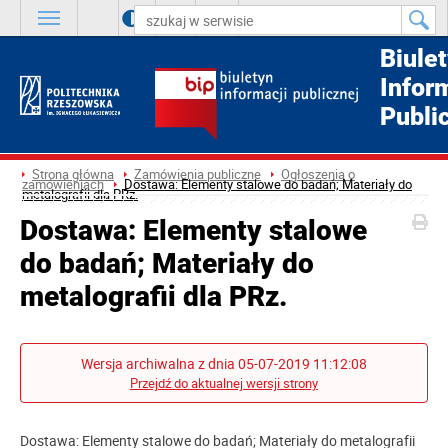
A
++
A
+
A
Biule
Infor
Publi
Strona główna
Zamówienia publiczne
Ogłoszenia o
zamówieniach
Dostawa: Elementy stalowe do badań; Materiały do
metalografii dla PRz.
Dostawa: Elementy stalowe
do badań; Materiały do
metalografii dla PRz.
Wersja archiwalna z dnia 05-07-2019 11:12:08
Przejdź do aktualnej wersji strony
Dostawa: Elementy stalowe do badań; Materiały do metalografii