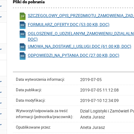
Pliki do pobrania
SZCZEGOLOWY_OPIS_PRZEDMIOTU_ZAMOWIENIA_ZAD_NR_
FORMULARZ_OFERTY.DOC (53.00 KB, DOC)
OGLOSZENIE_O_UDZIELANYM_ZAMOWIENIU_DZIALALNO
DOC)
UMOWA_NA_DOSTAWE_I_USLUGI.DOC (61.00 KB, DOC)
ODPOWIEDZI_NA_PYTANIA.DOC (27.00 KB, DOC)
2019-07-05
Data wytworzenia informacji:
2019-07-05 11:12:08
Data publikacji:
2019-07-10 12:34:09
Data modyfikacji:
Dział Logistyki i Zamówień P
Wytworzył/odpowiada za treść
Aneta Jurasz
informacji (jednostka/pracownik):
Aneta Jurasz
Opublikowane przez: