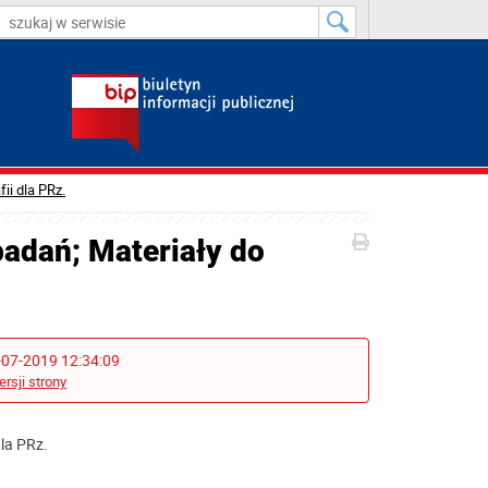
ii dla PRz.
adań; Materiały do
-07-2019 12:34:09
ersji strony
la PRz.