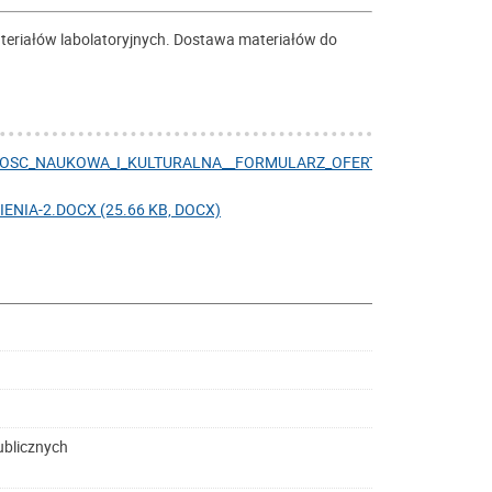
teriałów labolatoryjnych. Dostawa materiałów do
NOSC_NAUKOWA_I_KULTURALNA__FORMULARZ_OFERTY.DOCX
IA-2.DOCX (25.66 KB, DOCX)
ublicznych