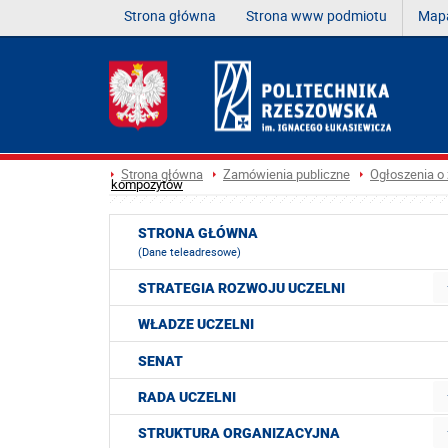
Strona główna
Strona www podmiotu
Mapa
Strona główna
Zamówienia publiczne
Ogłoszenia o
kompozytów
STRONA GŁÓWNA
(Dane teleadresowe)
STRATEGIA ROZWOJU UCZELNI
WŁADZE UCZELNI
SENAT
RADA UCZELNI
STRUKTURA ORGANIZACYJNA