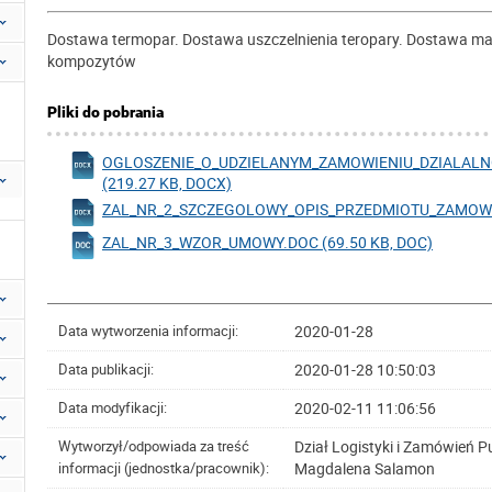
Dostawa termopar. Dostawa uszczelnienia teropary. Dostawa ma
kompozytów
Pliki do pobrania
OGLOSZENIE_O_UDZIELANYM_ZAMOWIENIU_DZIALAL
(219.27 KB, DOCX)
ZAL_NR_2_SZCZEGOLOWY_OPIS_PRZEDMIOTU_ZAMOWIEN
ZAL_NR_3_WZOR_UMOWY.DOC (69.50 KB, DOC)
2020-01-28
Data wytworzenia informacji:
2020-01-28 10:50:03
Data publikacji:
2020-02-11 11:06:56
Data modyfikacji:
Dział Logistyki i Zamówień P
Wytworzył/odpowiada za treść
Magdalena Salamon
informacji (jednostka/pracownik):