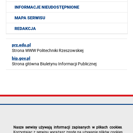
INFORMACJE NIEUDOSTĘPNIONE
MAPA SERWISU
REDAKCJA
prz.edu.pl
Strona WWW Politechniki Rzeszowskiej
bip.gov.pl
Strona główna Biuletynu Informacji Publicznej
Politechnika
tel.: +48 17 865
Mapa serwisu
Rzeszowska im.
11 00
Deklaracja
Ignacego
fax: +48 17 854
dostępności
Łukasiewicza
12 60
Polityka
Nasze serwisy używają informacji zapisanych w plikach cookies
.
al. Powstańców
e-mail:
prywatności
Korzystając z serwisu wyrażasz zgodę na używanie plików cookies