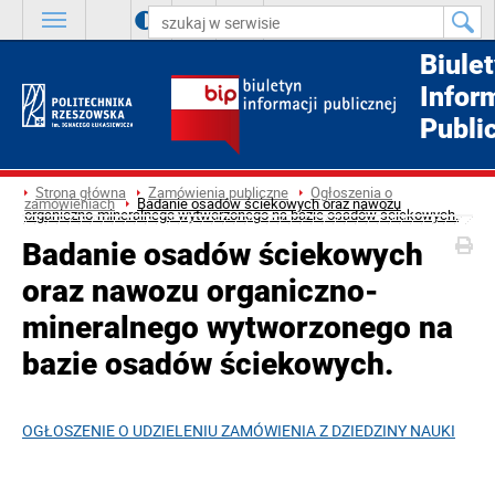
A
++
A
+
A
Biule
Infor
Publi
Strona główna
Zamówienia publiczne
Ogłoszenia o
zamówieniach
Badanie osadów ściekowych oraz nawozu
organiczno-mineralnego wytworzonego na bazie osadów ściekowych.
Badanie osadów ściekowych
oraz nawozu organiczno-
mineralnego wytworzonego na
bazie osadów ściekowych.
OGŁOSZENIE O UDZIELENIU ZAMÓWIENIA Z DZIEDZINY NAUKI