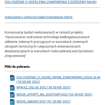
OGŁOSZENIE O UDZIELENIU ZAMÓWIENIA Z DZIEDZINY NAUKI
Ogłoszenie o wyborze najkorzystniejszej oferty.
Kontynuacja badań realizowanych w ramach projektu:
"Opracowanie i wdrożenie technologii wielkogabarytowych
odlewów żeliwnych pracujących w warunkach zmiennych
obciążeń termicznych i ulepszonych właściwościach
eksploatacyjnych w warunkach niskocyklowej wytrzymałości
zmęczeniowej".
Pliki do pobrania
OGLOSZENIE_O_UDZIELANYM_ZAMOWIENIU_DZIALALNOS
(78.00 KB, DOC)
WYKAZ_USLUG.DOC (38.00 KB, DOC)
WZOR_OFERTY_NA_DOSTAWY.DOC (55.00 KB, DOC)
WZOR_UMOWY.DOC (91.00 KB, DOC)