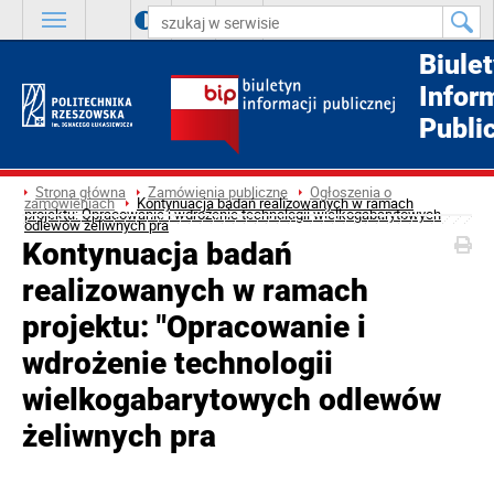
A
++
A
+
A
Biule
Infor
Publi
Strona główna
Zamówienia publiczne
Ogłoszenia o
zamówieniach
Kontynuacja badań realizowanych w ramach
projektu: Opracowanie i wdrożenie technologii wielkogabarytowych
odlewów żeliwnych pra
Kontynuacja badań
realizowanych w ramach
projektu: "Opracowanie i
wdrożenie technologii
wielkogabarytowych odlewów
żeliwnych pra