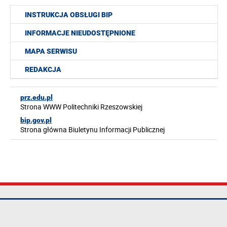
INSTRUKCJA OBSŁUGI BIP
INFORMACJE NIEUDOSTĘPNIONE
MAPA SERWISU
REDAKCJA
prz.edu.pl
Strona WWW Politechniki Rzeszowskiej
bip.gov.pl
Strona główna Biuletynu Informacji Publicznej
Politechnika
tel.: +48 17 865
Mapa serwisu
Rzeszowska im.
11 00
Deklaracja
Ignacego
fax: +48 17 854
dostępności