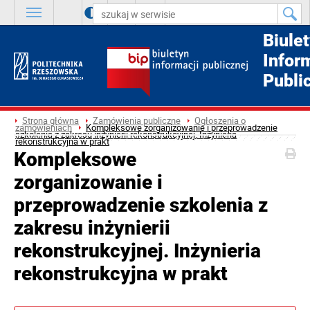
A
++
A
+
A
Biule
Infor
Publi
Strona główna
Zamówienia publiczne
Ogłoszenia o
zamówieniach
Kompleksowe zorganizowanie i przeprowadzenie
szkolenia z zakresu inżynierii rekonstrukcyjnej. Inżynieria
rekonstrukcyjna w prakt
Kompleksowe
zorganizowanie i
przeprowadzenie szkolenia z
zakresu inżynierii
rekonstrukcyjnej. Inżynieria
rekonstrukcyjna w prakt