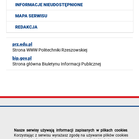
INFORMACJE NIEUDOSTĘPNIONE
MAPA SERWISU
REDAKCJA
prz.edu.pl
Strona WWW Politechniki Rzeszowskiej
bip.gov.pl
Strona główna Biuletynu Informacji Publicznej
Politechnika
tel.: +48 17 865
Mapa serwisu
Rzeszowska im.
11 00
Deklaracja
Ignacego
fax: +48 17 854
dostępności
Łukasiewicza
12 60
Polityka
Nasze serwisy używają informacji zapisanych w plikach cookies
.
al. Powstańców
e-mail:
prywatności
Korzystając z serwisu wyrażasz zgodę na używanie plików cookies
Warszawy 12
kancelaria@prz.edu.pl
Zgłoś błąd na