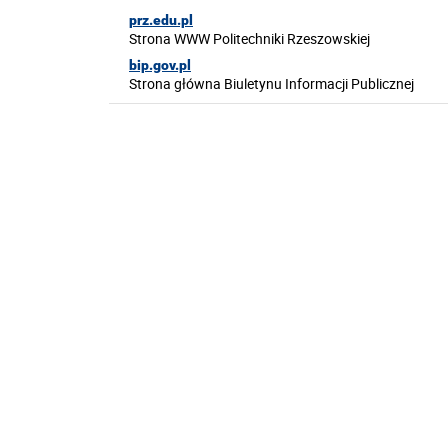
prz.edu.pl
Strona WWW Politechniki Rzeszowskiej
bip.gov.pl
Strona główna Biuletynu Informacji Publicznej