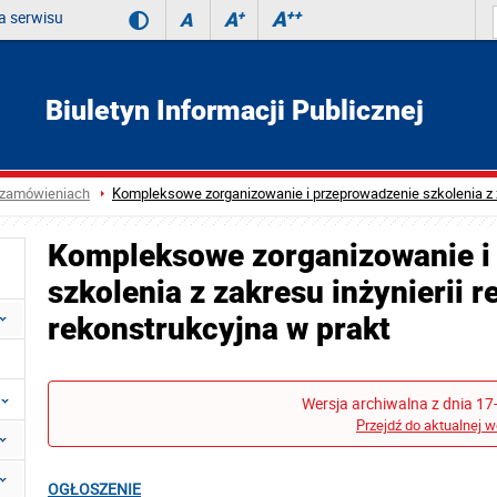
 serwisu
A
++
A
+
A
Biuletyn Informacji Publicznej
 zamówieniach
Kompleksowe zorganizowanie i przeprowadzenie szkolenia z zak
Kompleksowe zorganizowanie i
szkolenia z zakresu inżynierii r
rekonstrukcyjna w prakt
Wersja archiwalna z dnia 17
Przejdź do aktualnej w
OGŁOSZENIE