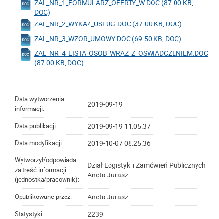
ZAL_NR_1_FORMULARZ_OFERTY_W.DOC (87.00 KB,
DOC)
ZAL_NR_2_WYKAZ_USLUG.DOC (37.00 KB, DOC)
ZAL_NR_3_WZOR_UMOWY.DOC (69.50 KB, DOC)
ZAL_NR_4_LISTA_OSOB_WRAZ_Z_OSWIADCZENIEM.DOC
(87.00 KB, DOC)
Data wytworzenia
2019-09-19
informacji:
2019-09-19 11:05:37
Data publikacji:
2019-10-07 08:25:36
Data modyfikacji:
Wytworzył/odpowiada
Dział Logistyki i Zamówień Publicznych
za treść informacji
Aneta Jurasz
(jednostka/pracownik):
Aneta Jurasz
Opublikowane przez:
2239
Statystyki: