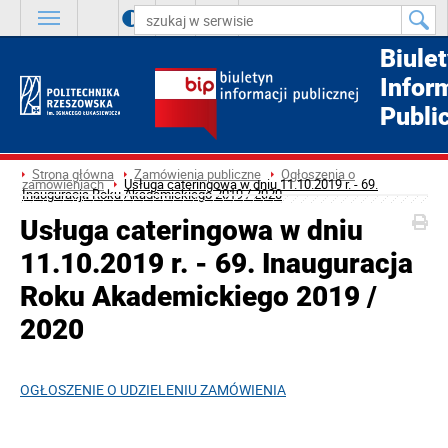
A
++
A
+
A
Biule
Infor
Publi
Strona główna
Zamówienia publiczne
Ogłoszenia o
zamówieniach
Usługa cateringowa w dniu 11.10.2019 r. - 69.
Inauguracja Roku Akademickiego 2019 / 2020
Usługa cateringowa w dniu
11.10.2019 r. - 69. Inauguracja
Roku Akademickiego 2019 /
2020
OGŁOSZENIE O UDZIELENIU ZAMÓWIENIA