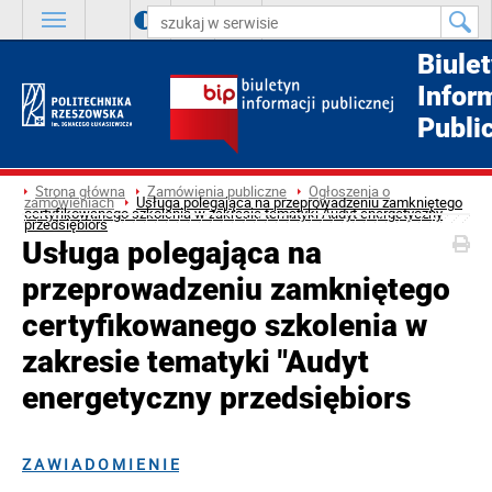
A
++
A
+
A
Biule
Infor
Publi
Strona główna
Zamówienia publiczne
Ogłoszenia o
zamówieniach
Usługa polegająca na przeprowadzeniu zamkniętego
certyfikowanego szkolenia w zakresie tematyki Audyt energetyczny
przedsiębiors
Usługa polegająca na
przeprowadzeniu zamkniętego
certyfikowanego szkolenia w
zakresie tematyki "Audyt
energetyczny przedsiębiors
Z A W I A D O M I E N I E