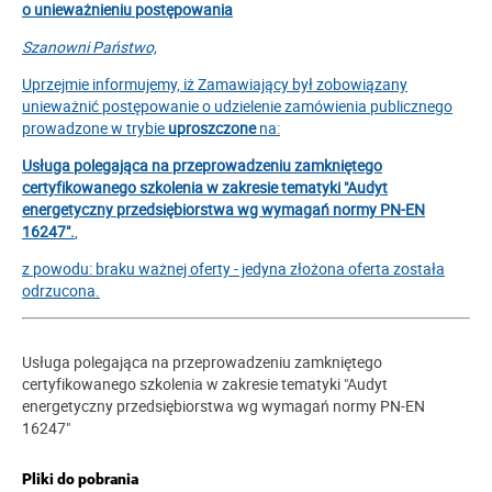
o unieważnieniu postępowania
Szanowni Państwo,
Uprzejmie informujemy, iż Zamawiający był zobowiązany
unieważnić postępowanie o udzielenie zamówienia publicznego
prowadzone w trybie
uproszczone
na:
Usługa polegająca na przeprowadzeniu zamkniętego
certyfikowanego szkolenia w zakresie tematyki "Audyt
energetyczny przedsiębiorstwa wg wymagań normy PN-EN
16247".
,
z powodu: braku ważnej oferty - jedyna złożona oferta została
odrzucona.
Usługa polegająca na przeprowadzeniu zamkniętego
certyfikowanego szkolenia w zakresie tematyki "Audyt
energetyczny przedsiębiorstwa wg wymagań normy PN-EN
16247"
Pliki do pobrania