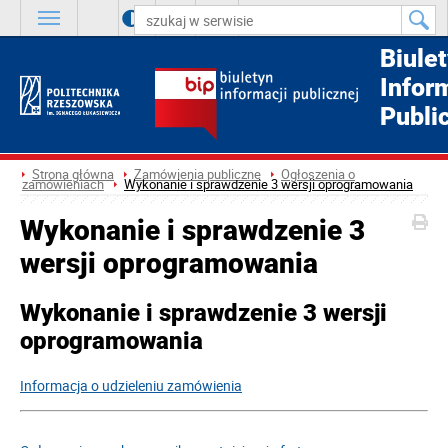
A
++
A
+
A
Biule
Infor
Publi
Strona główna
Zamówienia publiczne
Ogłoszenia o
zamówieniach
Wykonanie i sprawdzenie 3 wersji oprogramowania
Wykonanie i sprawdzenie 3
wersji oprogramowania
Wykonanie i sprawdzenie 3 wersji
oprogramowania
Informacja o udzieleniu zamówienia