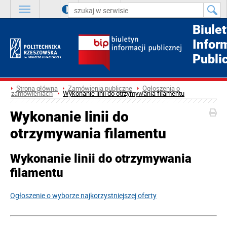
A
++
A
+
A
Biule
Infor
Publi
Strona główna
Zamówienia publiczne
Ogłoszenia o
zamówieniach
Wykonanie linii do otrzymywania filamentu
Wykonanie linii do
otrzymywania filamentu
Wykonanie linii do otrzymywania
filamentu
Ogłoszenie o wyborze najkorzystniejszej oferty