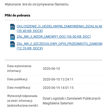
Wykonanie linii do otrzymywania filamentu
Pliki do pobrania
OGLOSZENIE_O_UDZIELANYM_ZAMOWIENIU_DZIALALNOS
(39.40 KB, DOCX)
ZAL_NR_3_WZOR_UMOWY1.DOC (56.00 KB, DOC)
ZAL_NR_2_SZCZEGOLOWY_OPIS_PRZEDMIOTU_ZAMOWIEN
(12.35 KB, DOCX)
Data wytworzenia
2020-06-10
informacji:
2020-06-10 13:24:11
Data publikacji:
2020-06-19 14:01:15
Data modyfikacji:
Wytworzył/odpowiada
Dział Logistyki i Zamówień Publicznych
za treść informacji
Magdalena Salamon
(jednostka/pracownik):