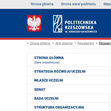
Strona główna
Strona www podmiotu
Mapa
Strona główna
Akty prawne
Regulaminy
Regulami
STRONA GŁÓWNA
(Dane teleadresowe)
STRATEGIA ROZWOJU UCZELNI
WŁADZE UCZELNI
SENAT
RADA UCZELNI
STRUKTURA ORGANIZACYJNA