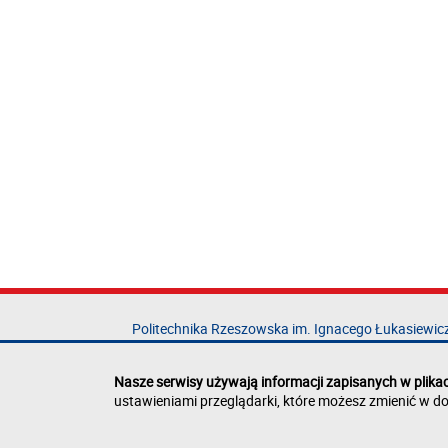
Politechnika Rzeszowska im. Ignacego Łukasiewic
al. Powstańców Warszawy 12
35-029 Rzeszów
Nasze serwisy używają informacji zapisanych w plika
ustawieniami przeglądarki, które możesz zmienić w do