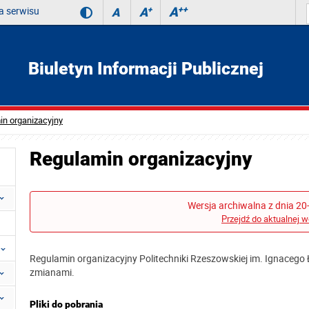
 serwisu
A
++
A
+
A
Biuletyn Informacji Publicznej
n organizacyjny
Regulamin organizacyjny
Wersja archiwalna z dnia 20
Przejdź do aktualnej w
Regulamin organizacyjny Politechniki Rzeszowskiej im. Ignacego Ł
zmianami.
Pliki do pobrania