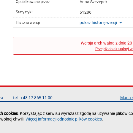
Anna Szczepek
Opublikowane przez:
51286
Statystyki:
pokaż historię wersji
Historia wersji
Wersja archiwalna z dnia 20
Przejdź do aktualnej w
za
tel.: +48 17 865 11 00
Mapa 
fax: +48 17 854 12 60
Deklar
e-mail:
kancelaria@prz.edu.pl
Polity
ch cookies
. Korzystając z serwisu wyrażasz zgodę na używanie plików co
Zgłoś 
wolnej chwili.
Więcej informacji odnośnie plików cookies
.