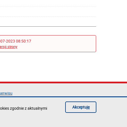
-07-2023 08:50:17
ersji strony
serwisu
acja dostępności
ka prywatności
Akceptuję
okies zgodnie z aktualnymi
błąd na stronie