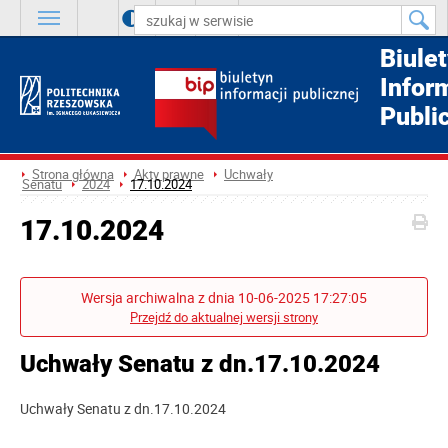
A
++
A
+
A
Biule
Infor
Publi
Strona główna
Akty prawne
Uchwały
Senatu
2024
17.10.2024
17.10.2024
Wersja archiwalna z dnia 10-06-2025 17:27:05
Przejdź do aktualnej wersji strony
Uchwały Senatu z dn.17.10.2024
Uchwały Senatu z dn.17.10.2024