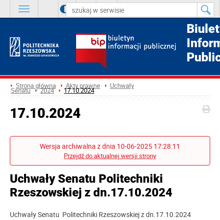
A
++
A
+
A
Biule
Infor
Publi
Strona główna
Akty prawne
Uchwały
Senatu
2024
17.10.2024
17.10.2024
Wersja archiwalna z dnia 10-06-2025 17:28:11
Przejdź do aktualnej wersji strony
Uchwały Senatu Politechniki
Rzeszowskiej z dn.17.10.2024
Uchwały Senatu Politechniki Rzeszowskiej z dn.17.10.2024