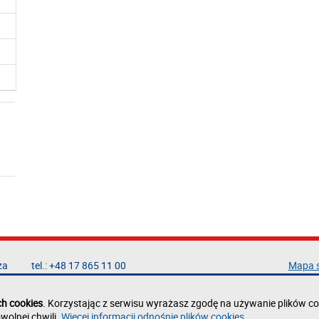
za
tel.: +48 17 865 11 00
Mapa 
fax: +48 17 854 12 60
Deklar
e-mail:
kancelaria@prz.edu.pl
Polity
ch cookies
. Korzystając z serwisu wyrażasz zgodę na używanie plików co
Zgłoś 
wolnej chwili.
Więcej informacji odnośnie plików cookies
.