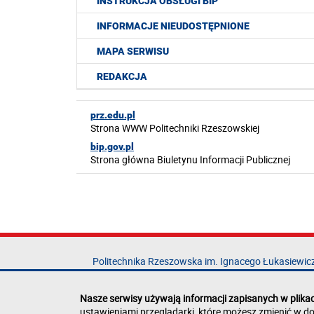
INSTRUKCJA OBSŁUGI BIP
INFORMACJE NIEUDOSTĘPNIONE
MAPA SERWISU
REDAKCJA
prz.edu.pl
Strona WWW Politechniki Rzeszowskiej
bip.gov.pl
Strona główna Biuletynu Informacji Publicznej
Politechnika Rzeszowska im. Ignacego Łukasiewic
al. Powstańców Warszawy 12
35-029 Rzeszów
Nasze serwisy używają informacji zapisanych w plika
ustawieniami przeglądarki, które możesz zmienić w do