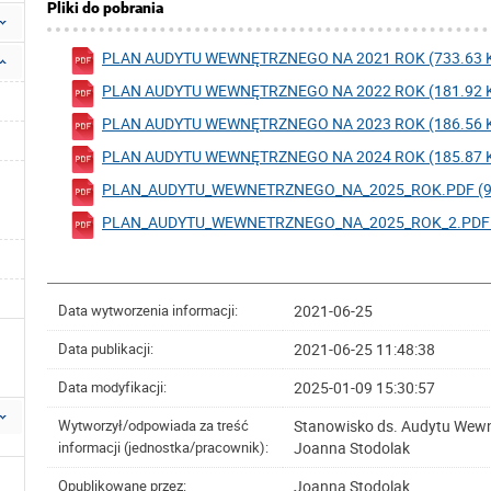
Pliki do pobrania
PLAN AUDYTU WEWNĘTRZNEGO NA 2021 ROK (733.63 K
PLAN AUDYTU WEWNĘTRZNEGO NA 2022 ROK (181.92 K
PLAN AUDYTU WEWNĘTRZNEGO NA 2023 ROK (186.56 K
PLAN AUDYTU WEWNĘTRZNEGO NA 2024 ROK (185.87 K
PLAN_AUDYTU_WEWNETRZNEGO_NA_2025_ROK.PDF (90
PLAN_AUDYTU_WEWNETRZNEGO_NA_2025_ROK_2.PDF (9
2021-06-25
Data wytworzenia informacji:
2021-06-25 11:48:38
Data publikacji:
2025-01-09 15:30:57
Data modyfikacji:
Stanowisko ds. Audytu Wew
Wytworzył/odpowiada za treść
Joanna Stodolak
informacji (jednostka/pracownik):
Joanna Stodolak
Opublikowane przez: