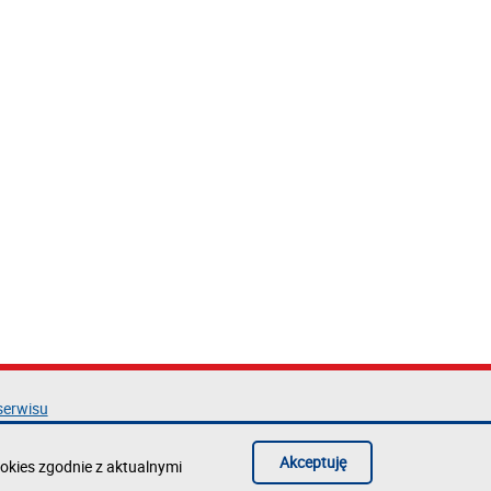
serwisu
acja dostępności
ka prywatności
Akceptuję
okies zgodnie z aktualnymi
błąd na stronie