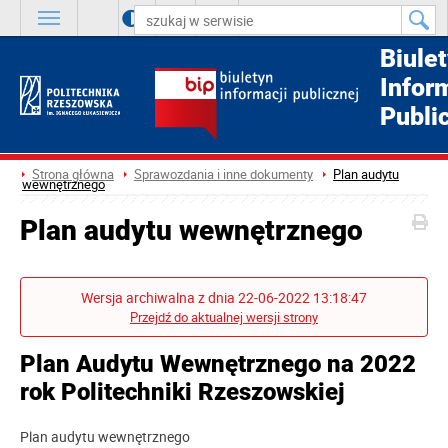
A
++
A
+
A
Biule
Infor
Publi
Strona główna
Sprawozdania i inne dokumenty
Plan audytu
wewnętrznego
Plan audytu wewnętrznego
Wersja archiwalna z dnia 22-06-2022 13:18:47
Przejdź do aktualnej wersji strony
Plan Audytu Wewnętrznego na 2022
rok Politechniki Rzeszowskiej
Plan audytu wewnętrznego