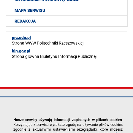
MAPA SERWISU
REDAKCJA
prz.edu.pl
Strona WWW Politechniki Rzeszowskiej
bip.gov.pl
Strona główna Biuletynu Informacji Publicznej
Politechnika
tel.: +48 17 865
Mapa serwisu
Rzeszowska im.
11 00
Deklaracja
Ignacego
fax: +48 17 854
dostępności
Łukasiewicza
12 60
Polityka
Nasze serwisy używają informacji zapisanych w plikach cookies
.
al. Powstańców
e-mail:
prywatności
Korzystając z serwisu wyrażasz zgodę na używanie plików cookies
Warszawy 12
kancelaria@prz.edu.pl
Zgłoś błąd na
zgodnie z aktualnymi ustawieniami przeglądarki, które możesz