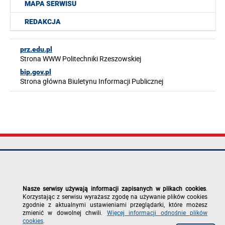
MAPA SERWISU
REDAKCJA
prz.edu.pl
Strona WWW Politechniki Rzeszowskiej
bip.gov.pl
Strona główna Biuletynu Informacji Publicznej
Politechnika
tel.: +48 17 865
Mapa serwisu
Rzeszowska im.
11 00
Deklaracja
Ignacego
fax: +48 17 854
dostępności
Łukasiewicza
12 60
Polityka
Nasze serwisy używają informacji zapisanych w plikach cookies
.
al. Powstańców
e-mail:
prywatności
Korzystając z serwisu wyrażasz zgodę na używanie plików cookies
Warszawy 12
kancelaria@prz.edu.pl
Zgłoś błąd na
zgodnie z aktualnymi ustawieniami przeglądarki, które możesz
35-029 Rzeszów
stronie
zmienić w dowolnej chwili.
Więcej informacji odnośnie plików
cookies
.