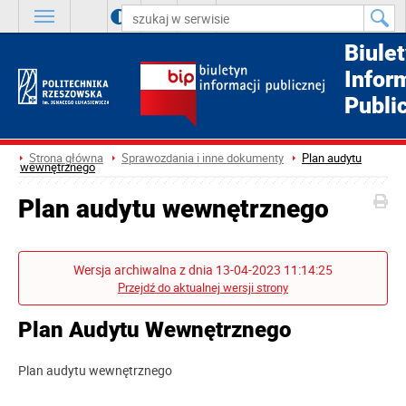
A
++
A
+
A
Biule
Infor
Publi
Strona główna
Sprawozdania i inne dokumenty
Plan audytu
wewnętrznego
Plan audytu wewnętrznego
Wersja archiwalna z dnia 13-04-2023 11:14:25
Przejdź do aktualnej wersji strony
Plan Audytu Wewnętrznego
Plan audytu wewnętrznego