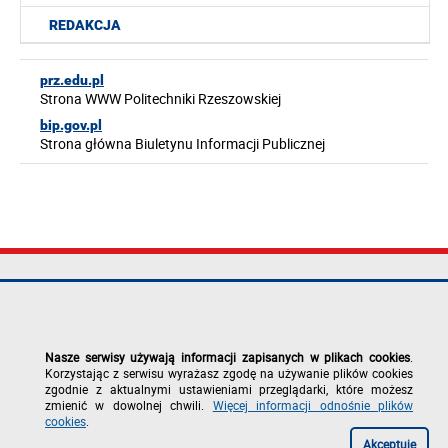
REDAKCJA
prz.edu.pl
Strona WWW Politechniki Rzeszowskiej
bip.gov.pl
Strona główna Biuletynu Informacji Publicznej
Politechnika
tel.: +48 17 865
Mapa serwisu
Rzeszowska im.
11 00
Deklaracja
Ignacego
fax: +48 17 854
dostępności
Łukasiewicza
12 60
Polityka
Nasze serwisy używają informacji zapisanych w plikach cookies
.
al. Powstańców
e-mail:
prywatności
Korzystając z serwisu wyrażasz zgodę na używanie plików cookies
Warszawy 12
kancelaria@prz.edu.pl
Zgłoś błąd na
zgodnie z aktualnymi ustawieniami przeglądarki, które możesz
35-029 Rzeszów
stronie
zmienić w dowolnej chwili.
Więcej informacji odnośnie plików
cookies
.
Akceptuję