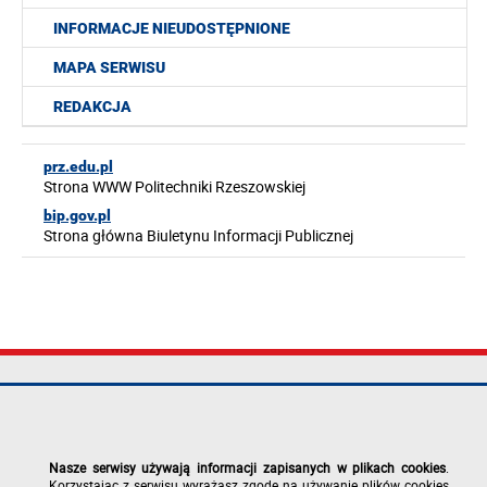
INFORMACJE NIEUDOSTĘPNIONE
MAPA SERWISU
REDAKCJA
prz.edu.pl
Strona WWW Politechniki Rzeszowskiej
bip.gov.pl
Strona główna Biuletynu Informacji Publicznej
Politechnika
tel.: +48 17 865
Mapa serwisu
Rzeszowska im.
11 00
Deklaracja
Ignacego
fax: +48 17 854
dostępności
Łukasiewicza
12 60
Polityka
Nasze serwisy używają informacji zapisanych w plikach cookies
.
al. Powstańców
e-mail:
prywatności
Korzystając z serwisu wyrażasz zgodę na używanie plików cookies