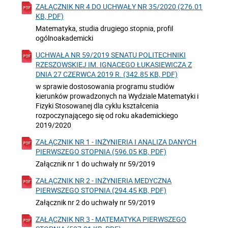
ZAŁĄCZNIK NR 4 DO UCHWAŁY NR 35/2020 (276.01
KB, PDF)
Matematyka, studia drugiego stopnia, profil
ogólnoakademicki
UCHWAŁA NR 59/2019 SENATU POLITECHNIKI
RZESZOWSKIEJ IM. IGNACEGO ŁUKASIEWICZA Z
DNIA 27 CZERWCA 2019 R. (342.85 KB, PDF)
w sprawie dostosowania programu studiów
kierunków prowadzonych na Wydziale Matematyki i
Fizyki Stosowanej dla cyklu kształcenia
rozpoczynającego się od roku akademickiego
2019/2020
ZAŁĄCZNIK NR 1 - INŻYNIERIA I ANALIZA DANYCH
PIERWSZEGO STOPNIA (596.05 KB, PDF)
Załącznik nr 1 do uchwały nr 59/2019
ZAŁĄCZNIK NR 2 - INŻYNIERIA MEDYCZNA
PIERWSZEGO STOPNIA (294.45 KB, PDF)
Załącznik nr 2 do uchwały nr 59/2019
ZAŁĄCZNIK NR 3 - MATEMATYKA PIERWSZEGO