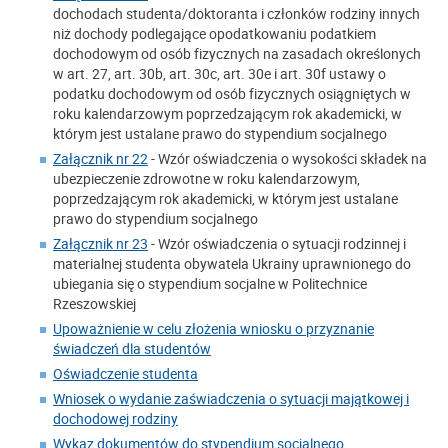
dochodach studenta/doktoranta i członków rodziny innych
niż dochody podlegające opodatkowaniu podatkiem
dochodowym od osób fizycznych na zasadach określonych
w art. 27, art. 30b, art. 30c, art. 30e i art. 30f ustawy o
podatku dochodowym od osób fizycznych osiągniętych w
roku kalendarzowym poprzedzającym rok akademicki, w
którym jest ustalane prawo do stypendium socjalnego
Załącznik nr 22
- Wzór oświadczenia o wysokości składek na
ubezpieczenie zdrowotne w roku kalendarzowym,
poprzedzającym rok akademicki, w którym jest ustalane
prawo do stypendium socjalnego
Załącznik nr 23
- Wzór oświadczenia o sytuacji rodzinnej i
materialnej studenta obywatela Ukrainy uprawnionego do
ubiegania się o stypendium socjalne w Politechnice
Rzeszowskiej
Upoważnienie w celu złożenia wniosku o przyznanie
świadczeń dla studentów
Oświadczenie studenta
Wniosek o wydanie zaświadczenia o sytuacji majątkowej i
dochodowej rodziny
Wykaz dokumentów do stypendium socjalnego