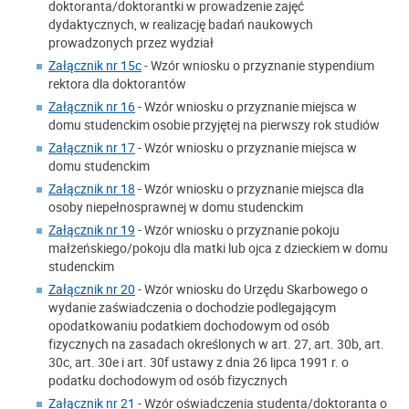
doktoranta/doktorantki w prowadzenie zajęć
dydaktycznych, w realizację badań naukowych
prowadzonych przez wydział
Załącznik nr 15c
- Wzór wniosku o przyznanie stypendium
rektora dla doktorantów
Załącznik nr 16
- Wzór wniosku o przyznanie miejsca w
domu studenckim osobie przyjętej na pierwszy rok studiów
Załącznik nr 17
- Wzór wniosku o przyznanie miejsca w
domu studenckim
Załącznik nr 18
- Wzór wniosku o przyznanie miejsca dla
osoby niepełnosprawnej w domu studenckim
Załącznik nr 19
- Wzór wniosku o przyznanie pokoju
małżeńskiego/pokoju dla matki lub ojca z dzieckiem w domu
studenckim
Załącznik nr 20
- Wzór wniosku do Urzędu Skarbowego o
wydanie zaświadczenia o dochodzie podlegającym
opodatkowaniu podatkiem dochodowym od osób
fizycznych na zasadach określonych w art. 27, art. 30b, art.
30c, art. 30e i art. 30f ustawy z dnia 26 lipca 1991 r. o
podatku dochodowym od osób fizycznych
Załącznik nr 21
- Wzór oświadczenia studenta/doktoranta o