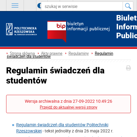
A
++
A
+
A
Biule
Infor
Publi
Strona główna
Akty prawne
Regulaminy
Regulamin
świadczeń dla studentów
Regulamin świadczeń dla
studentów
Wersja archiwalna z dnia 27-09-2022 10:49:26
Przejdź do aktualnej wersji strony
Regulamin świadczeń dla studentów Politechniki
Rzeszowskiej
- tekst jednolity z dnia 26 maja 2022 r.