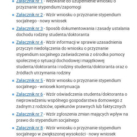
Załącznik nr 1
- Wezwanie do uzupełnienie wniosku o
przyznanie stypendium/zapomogi
Załącznik nr 2
- Wzór wniosku o przyznanie stypendium
socjalnego - nowy wniosek
Załącznik nr 3
- Sposób dokumentowania i zasady ustalania
dochodu rodziny studenta/doktoranta
Załącznik nr 4
- Wzór informacji w sprawie uzasadnienia
przyczyn niedołączenia do wniosku o przyznanie
stypendium socjalnego zaświadczenia z ośrodka pomocy
społecznej o sytuacji dochodowej i majątkowej
studenta/doktoranta i rodziny studenta/doktoranta oraz o
źródłach utrzymania rodziny
Załącznik nr 5
- Wzór wniosku o przyznanie stypendium
socjalnego - wniosek kontynuacja
Załącznik nr 6
- Wzór oświadczenia studenta/doktoranta o
nieprowadzeniu wspólnego gospodarstwa domowego z
żadnym z rodziców, opiekunów prawnych lub faktycznych
Załącznik nr 7
- Wzór zgłoszenia zmian mających wpływ na
prawo do stypendium socjalnego
Załącznik nr 8
- Wzór wniosku o przyznanie stypendium
socjalnego w zwiększonej wysokości - nowy wniosek