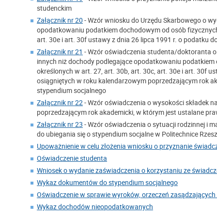
studenckim
Załącznik nr 20
- Wzór wniosku do Urzędu Skarbowego o wy
opodatkowaniu podatkiem dochodowym od osób fizycznych na
art. 30e i art. 30f ustawy z dnia 26 lipca 1991 r. o podatk
Załącznik nr 21
- Wzór oświadczenia studenta/doktoranta o
innych niż dochody podlegające opodatkowaniu podatkiem
określonych w art. 27, art. 30b, art. 30c, art. 30e i art. 
osiągniętych w roku kalendarzowym poprzedzającym rok aka
stypendium socjalnego
Załącznik nr 22
- Wzór oświadczenia o wysokości składek n
poprzedzającym rok akademicki, w którym jest ustalane pr
Załącznik nr 23
- Wzór oświadczenia o sytuacji rodzinnej i 
do ubiegania się o stypendium socjalne w Politechnice Rzes
Upoważnienie w celu złożenia wniosku o przyznanie świadc
Oświadczenie studenta
Wniosek o wydanie zaświadczenia o korzystaniu ze świadcz
Wykaz dokumentów do stypendium socjalnego
Oświadczenie w sprawie wyroków, orzeczeń zasądzających 
Wykaz dochodów nieopodatkowanych