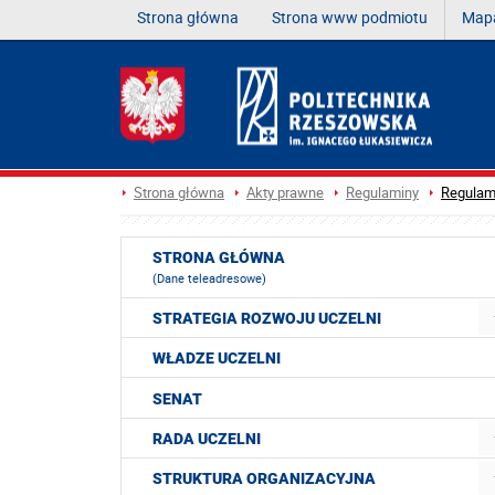
Strona główna
Strona www podmiotu
Mapa
Strona główna
Akty prawne
Regulaminy
Regulam
STRONA GŁÓWNA
(Dane teleadresowe)
STRATEGIA ROZWOJU UCZELNI
WŁADZE UCZELNI
SENAT
RADA UCZELNI
STRUKTURA ORGANIZACYJNA