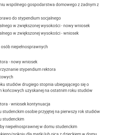
zeniu wspólnego gospodarstwa domowego z żadnym z
prawo do stypendium socjalnego
alnego w zwiększonej wysokości - nowy wniosek
alnego w zwiększonej wysokości - wniosek
a osób niepełnosprawnych
tora - nowy wniosek
przyznanie stypendium rektora
rtowych
ku studiów drugiego stopnia ubiegającego się o
cen końcowych uzyskanej na ostatnim roku studiów
tora - wniosek kontynuacja
 studenckim osobie przyjętej na pierwszy rok studiów
u studenckim
soby niepełnosprawnej w domu studenckim
kiego/pokoju dla matki lub ojca z dzieckiem w domu