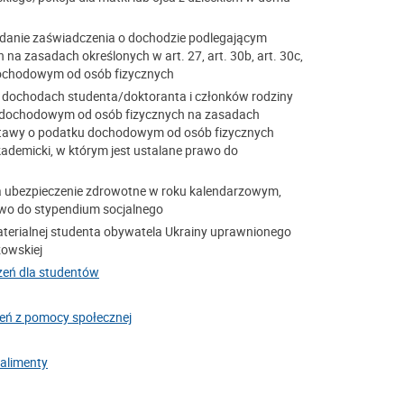
danie zaświadczenia o dochodzie podlegającym
 zasadach określonych w art. 27, art. 30b, art. 30c,
u dochodowym od osób fizycznych
 dochodach studenta/doktoranta i członków rodziny
 dochodowym od osób fizycznych na zasadach
30f ustawy o podatku dochodowym od osób fizycznych
demicki, w którym jest ustalane prawo do
a ubezpieczenie zdrowotne w roku kalendarzowym,
awo do stypendium socjalnego
materialnej studenta obywatela Ukrainy uprawnionego
zowskiej
zeń dla studentów
eń z pomocy społecznej
alimenty