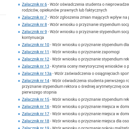
Załącznik nr 6
- Wzór oświadczenia studenta o nieprowad
rodziców, opiekunów prawnych lub faktycznych
Załącznik nr 7
- Wzór zgłoszenia zmian mających wpływ na 
Załącznik nr 8
- Wzór wniosku o przyznanie stypendium socj
Załącznik nr 9
- Wzór wniosku o przyznanie stypendium socj
kontynuacja
Załącznik nr 10
- Wzór wniosku o przyznanie stypendium dl
Załącznik nr 11
- Wzór wniosku o przyznanie zapomogi
Załącznik nr 12
- Wzór wniosku o przyznanie stypendium rek
Załącznik nr 13
- Kryteria oceny merytorycznej wniosków o 
Załącznik nr 13a
- Wzór zaświadczenia o osiągnięciach spo
Załącznik nr 14
- Wzór oświadczenia studenta pierwszego ro
przyznanie stypendium rektora o średniej arytmetycznej o
pierwszego stopnia
Załącznik nr 15
- Wzór wniosku o przyznanie stypendium rek
Załącznik nr 16
- Wzór wniosku o przyznanie miejsca w domu
Załącznik nr 17
- Wzór wniosku o przyznanie miejsca w dom
Załącznik nr 18
- Wzór wniosku o przyznanie miejsca dla o
Załącznik nr 19
- Wzór wniosku o przyznanie pokoju małżeńs