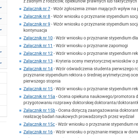
z żadnym z rodziców, opiekunów prawnych lub faktycznych
Załącznik nr 7
- Wzór zgłoszenia zmian mających wpływ na 
Załącznik nr 8
- Wzór wniosku o przyznanie stypendium socj
Załącznik nr 9
- Wzór wniosku o przyznanie stypendium socj
kontynuacja
Załącznik nr 10
- Wzór wniosku o przyznanie stypendium dl
Załącznik nr 11
- Wzór wniosku o przyznanie zapomogi
Załącznik nr 12
- Wzór wniosku o przyznanie stypendium rek
Załącznik nr 13
- Kryteria oceny merytorycznej wniosków o 
Załącznik nr 14
- Wzór oświadczenia studenta pierwszego ro
przyznanie stypendium rektora o średniej arytmetycznej o
pierwszego stopnia
Załącznik nr 15
- Wzór wniosku o przyznanie stypendium rek
Załącznik nr 15a
- Ocena opiekuna naukowego/promotora d
przygotowaniu rozprawy doktorskiej doktoranta/doktorantk
Załącznik nr 15b
- Ocena dotyczą zaangażowania doktorant
realizację badań naukowych prowadzonych przez wydział
Załącznik nr 15c
- Wzór wniosku o przyznanie stypendium r
Załącznik nr 16
- Wzór wniosku o przyznanie miejsca w domu