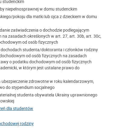
u studenckim
soby niepełnosprawnej w domu studenckim
kiego/pokoju dla matki lub ojca z dzieckiem w domu
danie zaświadczenia o dochodzie podlegającym
 zasadach określonych w art. 27, art. 30b, art. 30c,
u dochodowym od osób fizycznych
 dochodach studenta/doktoranta i członków rodziny
 dochodowym od osób fizycznych na zasadach
30f ustawy o podatku dochodowym od osób fizycznych
demicki, w którym jest ustalane prawo do
a ubezpieczenie zdrowotne w roku kalendarzowym,
awo do stypendium socjalnego
materialnej studenta obywatela Ukrainy uprawnionego
zowskiej
zeń dla studentów
dochodowej rodziny