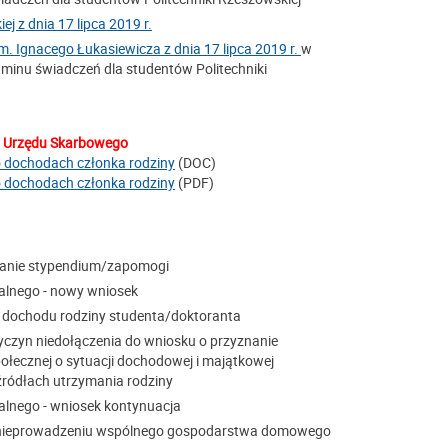
j z dnia 17 lipca 2019 r.
m. Ignacego Łukasiewicza z dnia 17 lipca 2019 r.
w
minu świadczeń dla studentów Politechniki
 z Urzędu Skarbowego
 dochodach członka rodziny
(DOC)
 dochodach członka rodziny
(PDF)
nanie stypendium/zapomogi
alnego - nowy wniosek
 dochodu rodziny studenta/doktoranta
yczyn niedołączenia do wniosku o przyznanie
łecznej o sytuacji dochodowej i majątkowej
źródłach utrzymania rodziny
alnego - wniosek kontynuacja
o nieprowadzeniu wspólnego gospodarstwa domowego