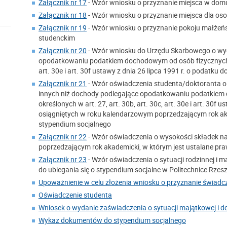
Załącznik nr 17
- Wzór wniosku o przyznanie miejsca w dom
Załącznik nr 18
- Wzór wniosku o przyznanie miejsca dla o
Załącznik nr 19
- Wzór wniosku o przyznanie pokoju małżeńs
studenckim
Załącznik nr 20
- Wzór wniosku do Urzędu Skarbowego o wy
opodatkowaniu podatkiem dochodowym od osób fizycznych na
art. 30e i art. 30f ustawy z dnia 26 lipca 1991 r. o podatk
Załącznik nr 21
- Wzór oświadczenia studenta/doktoranta o
innych niż dochody podlegające opodatkowaniu podatkiem
określonych w art. 27, art. 30b, art. 30c, art. 30e i art. 
osiągniętych w roku kalendarzowym poprzedzającym rok aka
stypendium socjalnego
Załącznik nr 22
- Wzór oświadczenia o wysokości składek n
poprzedzającym rok akademicki, w którym jest ustalane pr
Załącznik nr 23
- Wzór oświadczenia o sytuacji rodzinnej i 
do ubiegania się o stypendium socjalne w Politechnice Rzes
Upoważnienie w celu złożenia wniosku o przyznanie świadc
Oświadczenie studenta
Wniosek o wydanie zaświadczenia o sytuacji majątkowej i 
Wykaz dokumentów do stypendium socjalnego