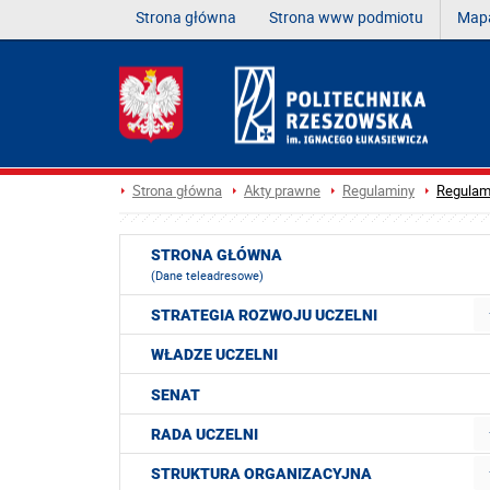
Strona główna
Strona www podmiotu
Mapa
Strona główna
Akty prawne
Regulaminy
Regulam
STRONA GŁÓWNA
(Dane teleadresowe)
STRATEGIA ROZWOJU UCZELNI
WŁADZE UCZELNI
SENAT
RADA UCZELNI
STRUKTURA ORGANIZACYJNA